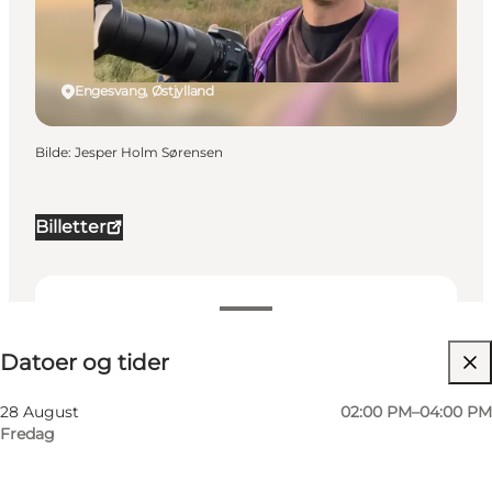
Engesvang, Østjylland
Bilde
:
Jesper Holm Sørensen
Billetter
Datoer og tider
Datoer og tider
Besøk nettside
Min virksomhed, Mig selv, Min partner, Venner,
28 August
02:00 PM–04:00 PM
Børn
Fredag