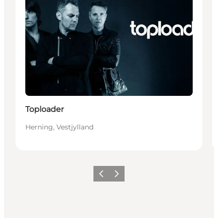
Toploader
Herning, Vestjylland
Forrige
Neste