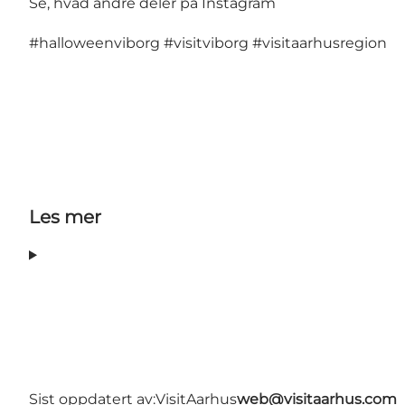
Se, hvad andre deler på Instagram
#halloweenviborg
#visitviborg
#visitaarhusregion
Les mer
Sist oppdatert av:
VisitAarhus
web@visitaarhus.com