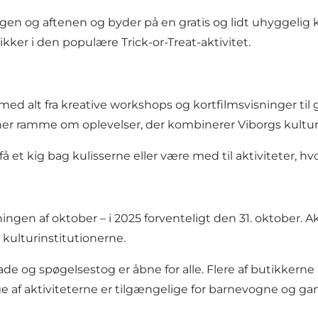
gen og aftenen og byder på en gratis og lidt uhyggelig
kker i den populære Trick-or-Treat-aktivitet.
ed alt fra kreative workshops og kortfilmsvisninger til
er ramme om oplevelser, der kombinerer Viborgs kulturh
få et kig bag kulisserne eller være med til aktiviteter, h
ingen af oktober – i 2025 forventeligt den 31. oktober. 
kulturinstitutionerne.
rade og spøgelsestog er åbne for alle. Flere af butikkerne 
af aktiviteterne er tilgængelige for barnevogne og g