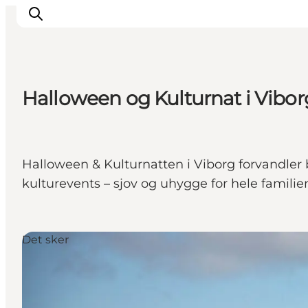
Halloween og Kulturnat i Vibor
Inspirasjon
Reisemål
Aktiviteter
Halloween & Kulturnatten i Viborg forvandler 
Overnatting
kulturevents – sjov og uhygge for hele familien 
Planlegg reisen
Det sker