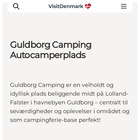
Guldborg Camping
Inspirasjon
Autocamperplads
Reisemål
Aktiviteter
Overnatting
Guldborg Camping er en velholdt og
Planlegg reisen
idyllisk plads beliggende midt på Lolland-
Falster i havnebyen Guldborg – centralt til
seværdigheder og oplevelser i området og
som campingferie-base perfekt!