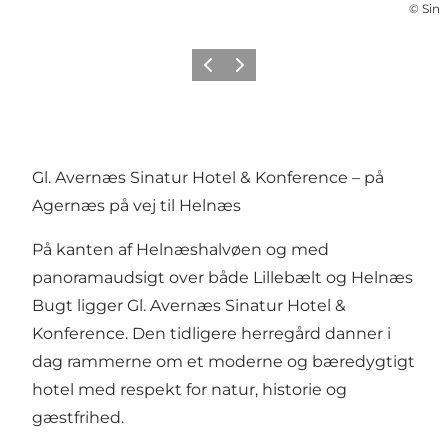
©
Sina
Forrige
Neste
Gl. Avernæs Sinatur Hotel & Konference – på
Agernæs på vej til Helnæs
På kanten af Helnæshalvøen og med
panoramaudsigt over både Lillebælt og Helnæs
Bugt ligger Gl. Avernæs Sinatur Hotel &
Konference. Den tidligere herregård danner i
dag rammerne om et moderne og bæredygtigt
hotel med respekt for natur, historie og
gæstfrihed.