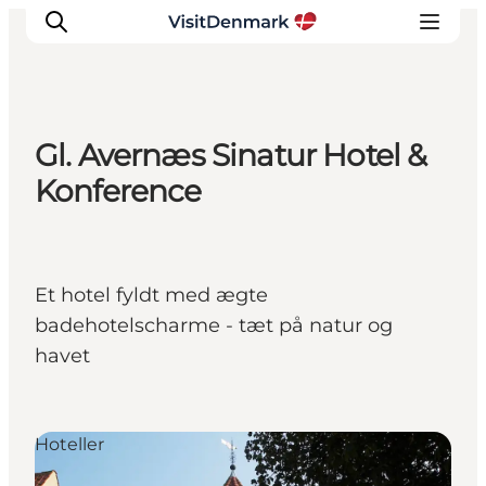
Gl. Avernæs Sinatur Hotel &
Inspirasjon
Konference
Reisemål
Aktiviteter
Overnatting
Et hotel fyldt med ægte
Planlegg reisen
badehotelscharme - tæt på natur og
havet
Hoteller