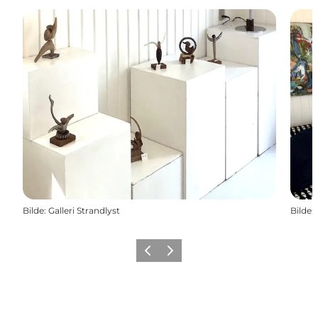
Bilde
:
Galleri Strandlyst
Bilde
:
Forrige
Neste