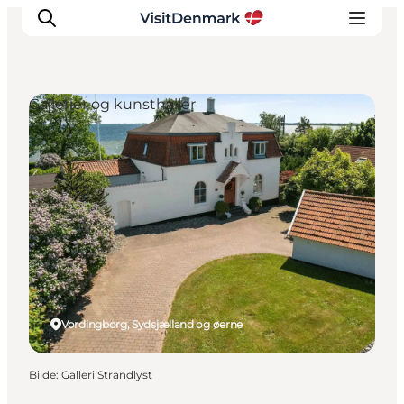
Gallerier og kunsthaller
Inspirasjon
Reisemål
Aktiviteter
Overnatting
Planlegg reisen
Vordingborg, Sydsjælland og øerne
Bilde
:
Galleri Strandlyst