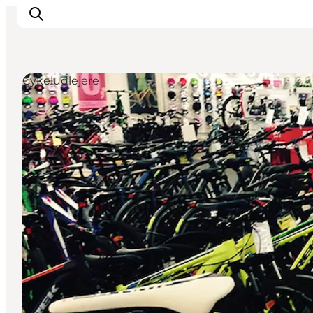
Cykeludlejere
Inspirasjon
Reisemål
Aktiviteter
Overnatting
Planlegg reisen