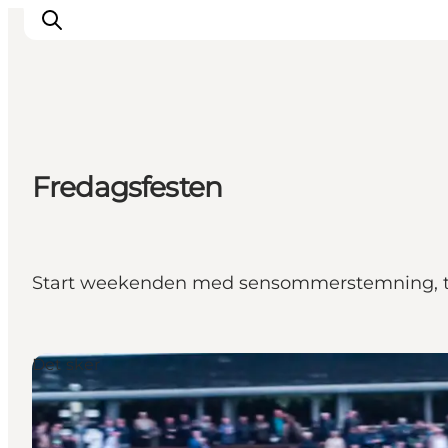
Inspirasjon
Fredagsfesten
Reisemål
Aktiviteter
Overnatting
Planlegg reisen
Start weekenden med sensommerstemning, tra
Det sker