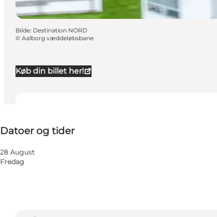
Bilde
:
Destination NORD
©
Aalborg væddeløbsbane
Køb din billet her!
Datoer og tider
Datoer og tider
Besøk nettside
28 August
Fredag