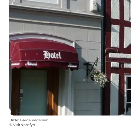
Bilde
:
Børge Pedersen
©
VisitNordfyn