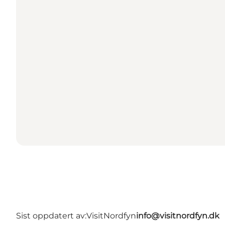
Sist oppdatert av:
VisitNordfyn
info@visitnordfyn.dk