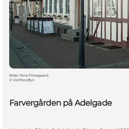
Bilde
:
Nina Flintegaard
©
VisitNordfyn
Farvergården på Adelgade