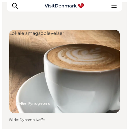
Lokale smagsoplevelser
Inspirasjon
Reisemål
Aktiviteter
Overnatting
Planlegg reisen
Ærø, Fyn og øerne
Bilde
:
Dynamo Kaffe