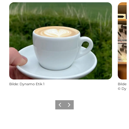
Bilde
:
Dynamo Etik 1
Bilde
:
©
Dyn
Forrige
Neste