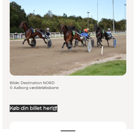
Bilde
:
Destination NORD
©
Aalborg væddeløbsbane
Køb din billet her!
Datoer og tider