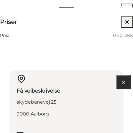
Datoer og tider
0-50 DKK
Priser
Besøk nettside
5 September
01:00 PM–04:00 PM
Lørdag
Pris:
0-50 DKK
Køb din billet her!
Få veibeskrivelse
skydebanevej 25
9000 Aalborg