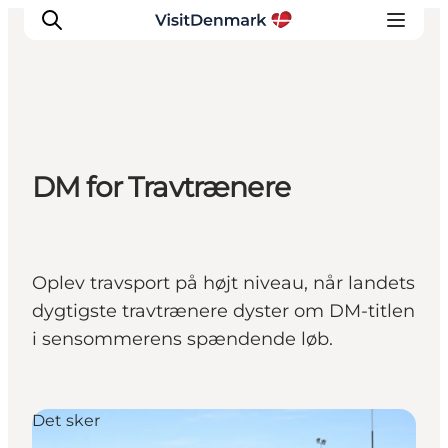
Inspirasjon
DM for Travtrænere
Reisemål
Aktiviteter
Overnatting
Planlegg reisen
Oplev travsport på højt niveau, når landets
dygtigste travtrænere dyster om DM-titlen
i sensommerens spændende løb.
Det sker