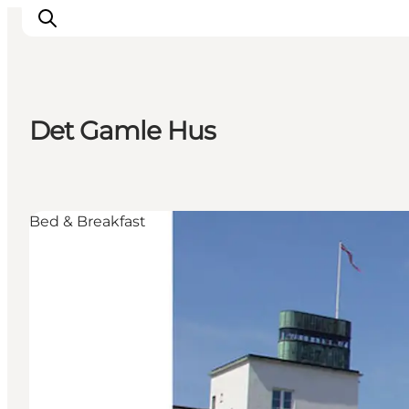
Det Gamle Hus
Inspirasjon
Reisemål
Aktiviteter
Bed & Breakfast
Overnatting
Planlegg reisen