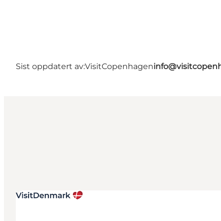
Sist oppdatert av:
VisitCopenhagen
info@visitcope