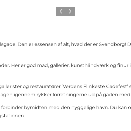
Forrige
Neste
gade. Den er essensen af alt, hvad der er Svendborg! D
der. Her er god mad, gallerier, kunsthåndværk og finurli
allerister og restauratører ’Verdens Flinkeste Gadefest’ e
gen igennem rykker forretningerne ud på gaden med 
r forbinder bymidten med den hyggelige havn. Du kan 
gstationen.