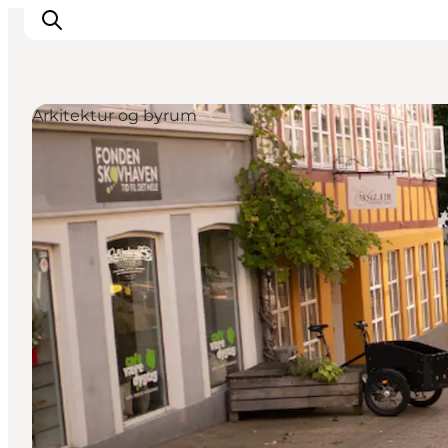
Arkitektur og byrum
Inspirasjon
Reisemål
Aktiviteter
Overnatting
Planlegg reisen