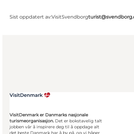
Sist oppdatert av:
VisitSvendborg
turist@svendborg.
VisitDenmark er Danmarks nasjonale
turismeorganisasjon.
Det er bokstavelig talt
jobben vår å inspirere deg til å oppdage alt
det beste Danmark har å by på, og vi håper