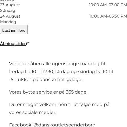
23 August
10:00 AM–03:00 PM
8XL.
Søndag
24 August
10:00 AM–05:30 PM
Vi har en stor afdeling med fodtøj til hele
Mandag
familien.
Last inn flere
Kæmpe udvalg af overtøj også til hele familien.
Kort sagt klæder vi alle på fra top til tå til
Åbningstider
fornuftige priser.
Vi holder åben alle ugens dage mandag til
fredag fra 10 til 17.30, lørdag og søndag fra 10 til
15. Lukket på danske helligdage.
Vores bytte service er på 365 dage.
Du er meget velkommen til at følge med på
vores sociale medier.
Facebook: @danskoutletsoenderborg