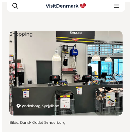
Shopping
Inspirasjon
Reisemål
Aktiviteter
Overnatting
Planlegg reisen
Sønderborg, Sydjylland
Bilde
:
Dansk Outlet Sønderborg