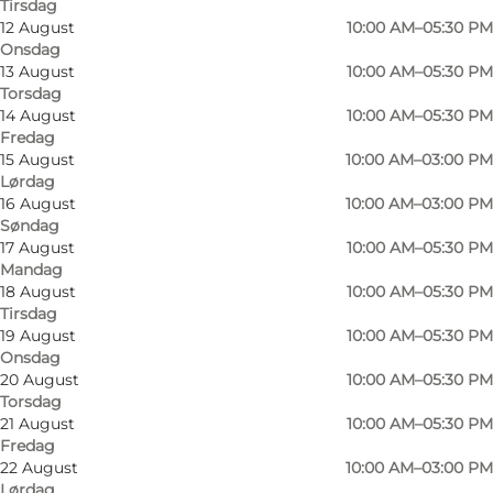
Tirsdag
12 August
10:00 AM–05:30 PM
Onsdag
13 August
10:00 AM–05:30 PM
Torsdag
I Dansk Outlet Sønderborg har vi tøj og
14 August
10:00 AM–05:30 PM
Fredag
accessoires til hele familien.
15 August
10:00 AM–03:00 PM
Lørdag
Vores butik er opdelt i forskellige afdelinger:
16 August
10:00 AM–03:00 PM
Søndag
Baby, mini børn og teens. Størrelsen er fra 50 til
17 August
10:00 AM–05:30 PM
176.
Mandag
18 August
10:00 AM–05:30 PM
Tirsdag
Dame afdelingen, hvor i finder alt fra størrelse
19 August
10:00 AM–05:30 PM
XS til XXL. Plus size afdeling til damer, hvor
Onsdag
størrelsen er fra 42 til 54.
20 August
10:00 AM–05:30 PM
Torsdag
21 August
10:00 AM–05:30 PM
Herre afdelingen, hvor der er alt lige fra t shirt til
Fredag
det fine habitsæt til fest. Der er en afdeling
22 August
10:00 AM–03:00 PM
med plus size til herre med størrelser fra 3XL til
Lørdag