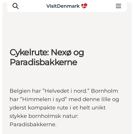
Inspirasjon
Cykelrute: Nexø og
Reisemål
Paradisbakkerne
Aktiviteter
Overnatting
Planlegg reisen
Belgien har ”Helvedet i nord.” Bornholm
har ”Himmelen i syd” med denne lille og
yderst kompakte rute i et helt unikt
stykke bornholmsk natur:
Paradisbakkerne.