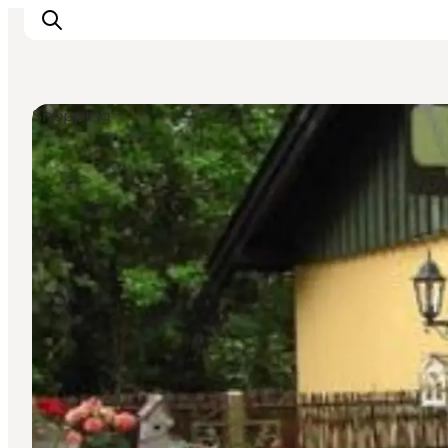
Shopping
Inspirasjon
Reisemål
Aktiviteter
Overnatting
Planlegg reisen