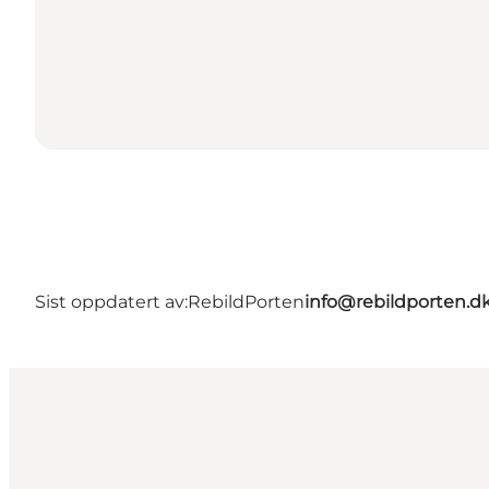
Sist oppdatert av:
RebildPorten
info@rebildporten.d