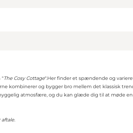
 "
The Cosy Cottage
".Her finder et spændende og varieret 
tionerne kombinerer og bygger bro mellem det klassisk tr
 hyggelig atmosfære, og du kan glæde dig til at møde
aftale.