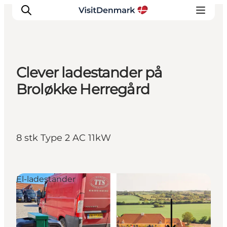
Clever ladestander på
Inspirasjon
Broløkke Herregård
Reisemål
Aktiviteter
Overnatting
8 stk Type 2 AC 11kW
Planlegg reisen
El-ladestander