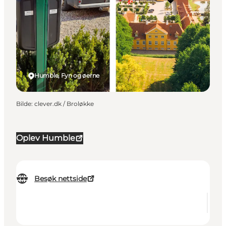
Humble, Fyn og øerne
Bilde
:
clever.dk / Broløkke
Oplev Humble
Besøk nettside