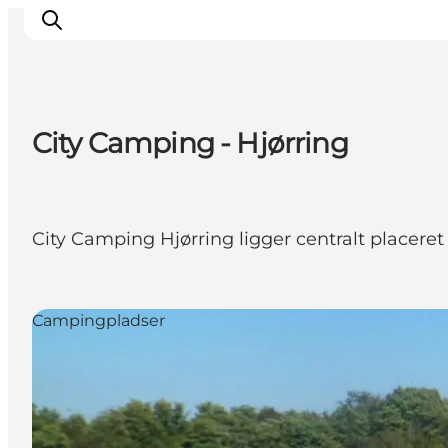
City Camping - Hjørring
Inspirasjon
Reisemål
Aktiviteter
City Camping Hjørring ligger centralt placere
Overnatting
Planlegg reisen
Campingpladser