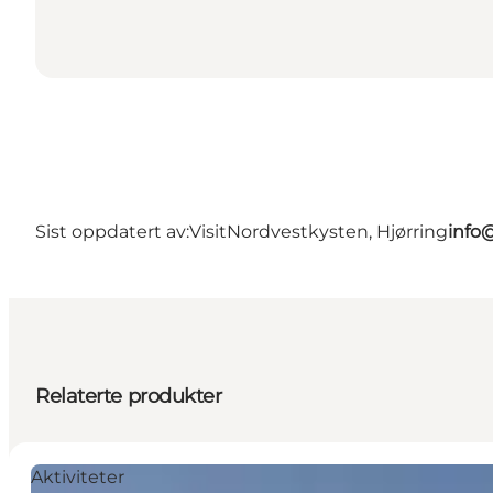
Sist oppdatert av:
VisitNordvestkysten, Hjørring
info
Relaterte produkter
Aktiviteter