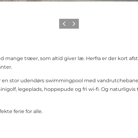
Forrige
Neste
mange træer, som altid giver læ. Herfra er der kort afs
nter.
er en stor udendørs swimmingpool med vandrutchebane o
olf, legeplads, hoppepude og fri wi-fi. Og naturligvis ti
e ferie for alle.