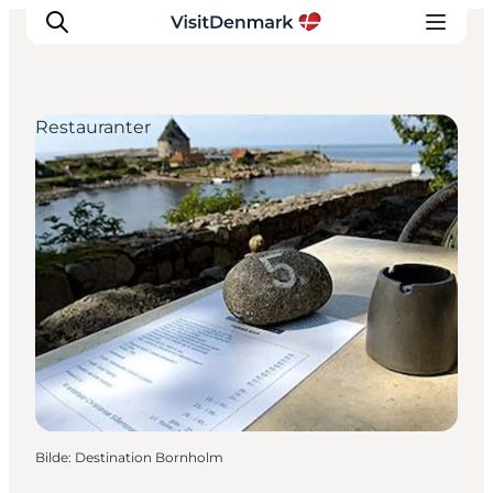
Restauranter
Inspirasjon
Reisemål
Aktiviteter
Overnatting
Planlegg reisen
Bilde
:
Destination Bornholm