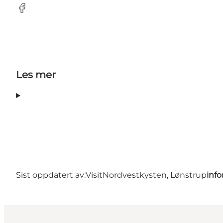
Facebook
Les mer
Sist oppdatert av:
VisitNordvestkysten, Lønstrup
inf