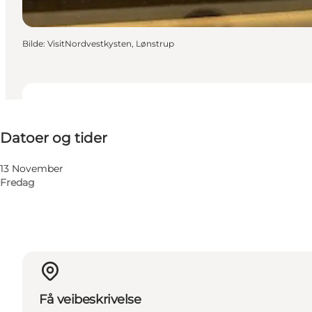
Bilde
:
VisitNordvestkysten, Lønstrup
Datoer og tider
Datoer og tider
Besøk nettside
13 November
Fredag
Få veibeskrivelse