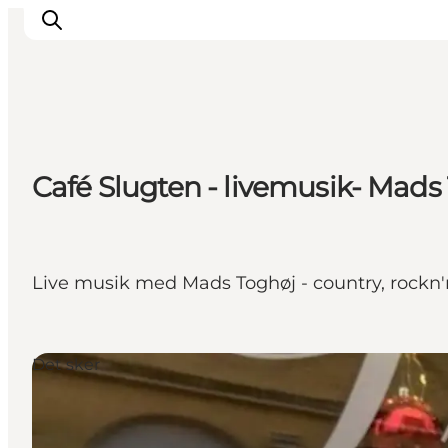
Inspirasjon
Café Slugten - livemusik- Mads
Reisemål
Aktiviteter
Overnatting
Planlegg reisen
Live musik med Mads Toghøj - country, rockn'r
Det sker