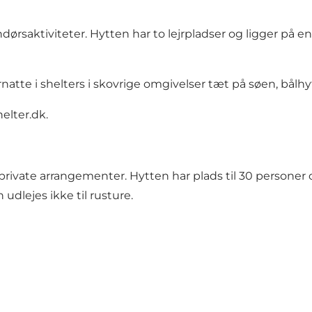
saktiviteter. Hytten har to lejrpladser og ligger på en 
atte i shelters i skovrige omgivelser tæt på søen, bålhyt
elter.dk
.
og private arrangementer. Hytten har plads til 30 person
dlejes ikke til rusture.