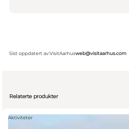
Sist oppdatert av:
VisitAarhus
web@visitaarhus.com
Relaterte produkter
Aktiviteter