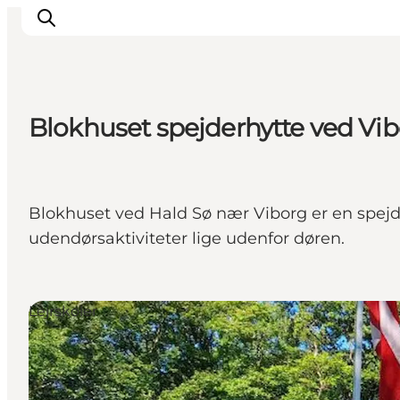
Blokhuset spejderhytte ved Vi
Inspirasjon
Reisemål
Aktiviteter
Blokhuset ved Hald Sø nær Viborg er en spejder
Overnatting
udendørsaktiviteter lige udenfor døren.
Planlegg reisen
Lejrskoler