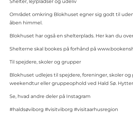
Shelter, lejrpladser og udeliv
Området omkring Blokhuset egner sig godt til udendør
åben himmel.
Blokhuset har også en shelterplads. Her kan du overn
Shelterne skal bookes på forhånd på
www.bookensh
Til spejdere, skoler og grupper
Blokhuset udlejes til spejdere, foreninger, skoler 
weekendtur eller gruppeophold ved Hald Sø. Hytten u
Se, hvad andre deler på Instagram
#haldsøviborg
#visitviborg
#visitaarhusregion