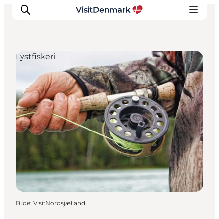
Lystfiskeri
Inspirasjon
Reisemål
Aktiviteter
Overnatting
Planlegg reisen
Bilde
:
VisitNordsjælland