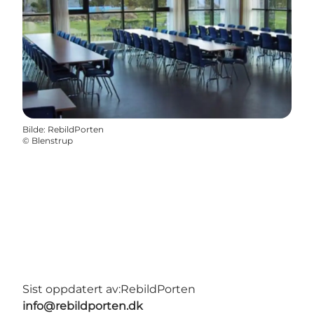
Bilde
:
RebildPorten
©
Blenstrup
Sist oppdatert av:
RebildPorten
info@rebildporten.dk