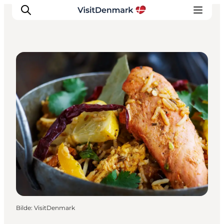
Cafeer
Inspirasjon
Reisemål
Aktiviteter
Overnatting
Planlegg reisen
Bilde
:
VisitDenmark