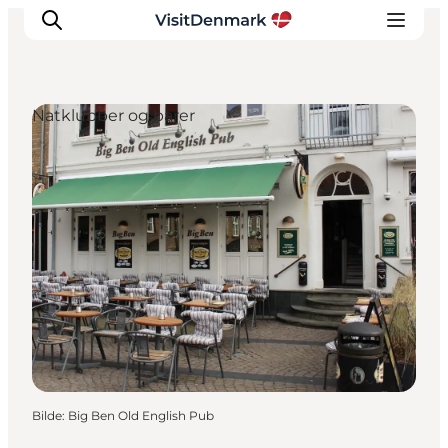
Natklubber og barer
Inspirasjon
Reisemål
Aktiviteter
Overnatting
Planlegg reisen
Bilde
:
Big Ben Old English Pub