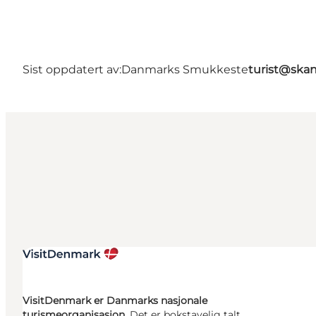
Sist oppdatert av:
Danmarks Smukkeste
turist@ska
VisitDenmark er Danmarks nasjonale
turismeorganisasjon.
Det er bokstavelig talt