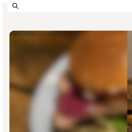
Natklubber og barer
Inspirasjon
Reisemål
Aktiviteter
Overnatting
Planlegg reisen