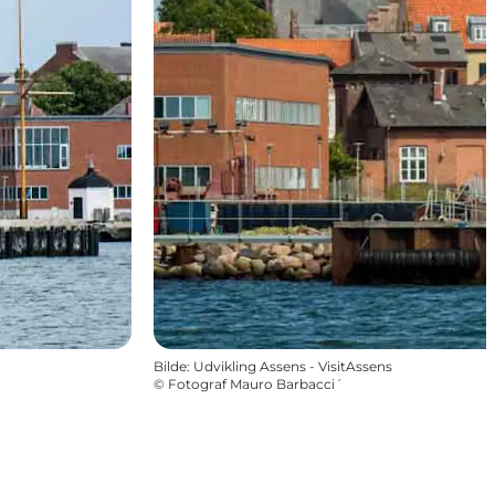
Bilde
:
Udvikling Assens - VisitAssens
©
Fotograf Mauro Barbacci´