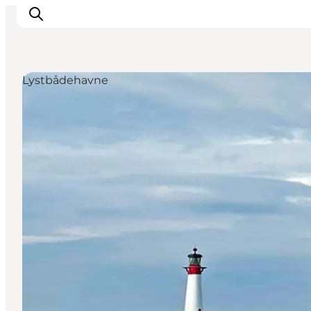
Lystbådehavne
Inspirasjon
Reisemål
Aktiviteter
Overnatting
Planlegg reisen