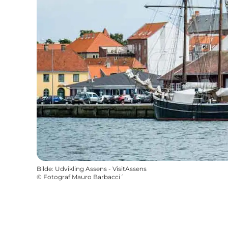
Bilde
:
Udvikling Assens - VisitAssens
©
Fotograf Mauro Barbacci´