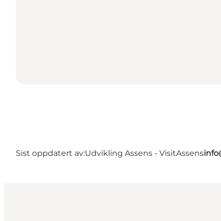
Sist oppdatert av:
Udvikling Assens - VisitAssens
info