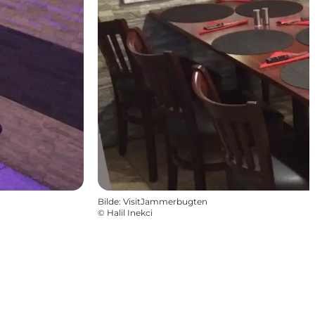
Bilde
:
VisitJammerbugten
©
Halil Inekci