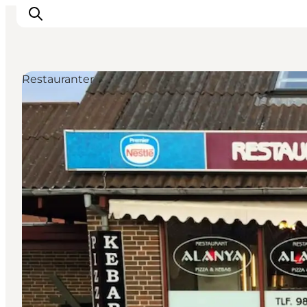
Restauranter
Inspirasjon
Reisemål
Aktiviteter
Overnatting
Planlegg reisen