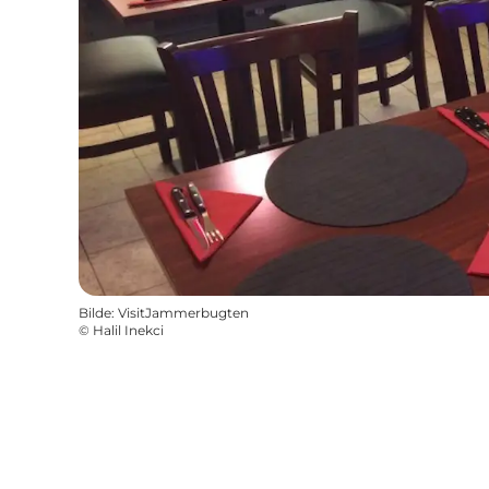
Bilde
:
VisitJammerbugten
©
Halil Inekci