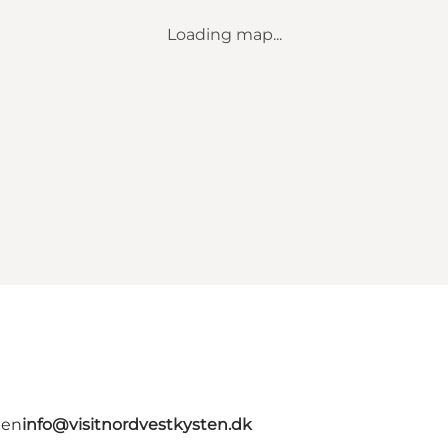
Loading map...
ten
info@visitnordvestkysten.dk