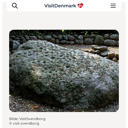
Fortidsminder og ruiner
Inspirasjon
Reisemål
Aktiviteter
Overnatting
Planlegg reisen
Bilde
:
VisitSvendborg
©
visit svendborg