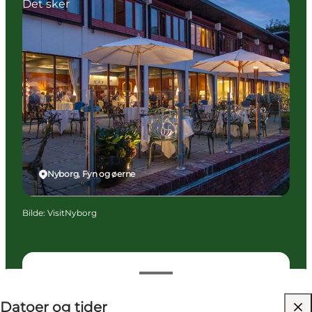
Det sker
Nyborg, Fyn og øerne
Bilde
:
VisitNyborg
Datoer og tider
Datoer og tider
Børn, Venner, Min partner, Mig selv