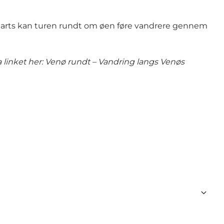
1. marts kan turen rundt om øen føre vandrere gennem
 linket her:
Venø rundt – Vandring langs Venøs