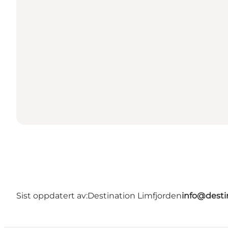
Sist oppdatert av:
Destination Limfjorden
info@desti