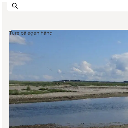
Ture på egen hånd
Inspirasjon
Reisemål
Aktiviteter
Overnatting
Planlegg reisen